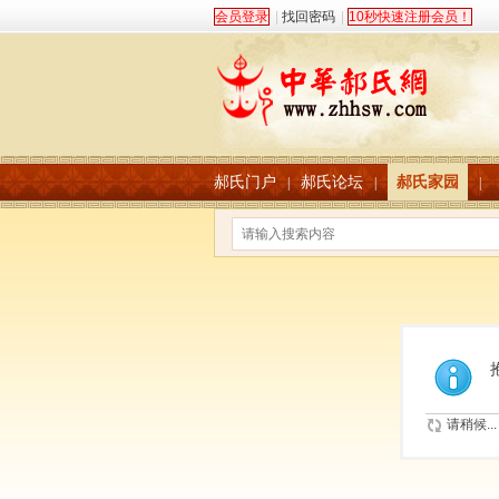
会员登录
|
找回密码
|
10秒快速注册会员！
郝氏门户
郝氏论坛
郝氏家园
|
|
|
请稍候...