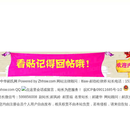
中华郝氏网
Powered by
Zhhsw.com
网站法律顾问：Itlaw-郝劲松律师 站长电话：1537
hsw.com QQ
皖ICP备09011685号-1/2
长微信号：599856008 副站长:郝凤岭 郝景福 名誉站长：郝建华 网站顾问：郝庆
信息均由注册会员个人用户自由发布，相关权责不由本站负责，若有侵权，请来信告知，