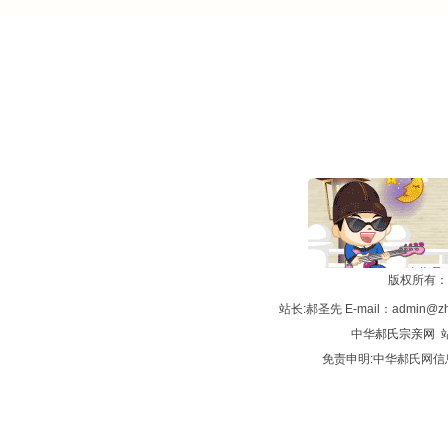
版权所有：
站长:郝圣先 E-mail：admin@zh
中华
郝氏宗亲网
站
免责申明:中华郝氏网