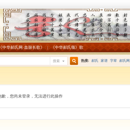
《中华郝氏网·血脉长歌》
《中华郝氏颂》歌
|
热搜:
郝氏
家谱
字辈
郝氏网
搜索
搜
索
抱歉，您尚未登录，无法进行此操作