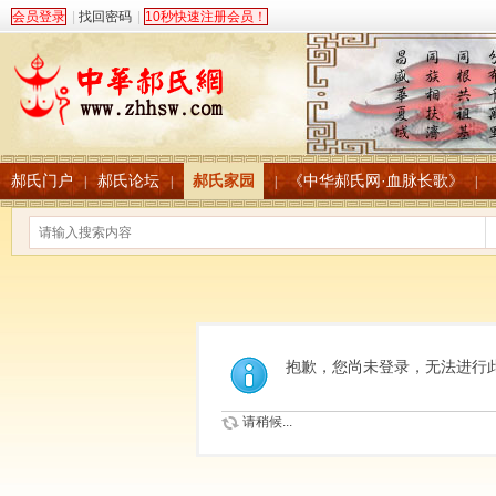
会员登录
|
找回密码
|
10秒快速注册会员！
郝氏门户
郝氏论坛
郝氏家园
《中华郝氏网·血脉长歌》
|
|
|
|
抱歉，您尚未登录，无法进行
请稍候...