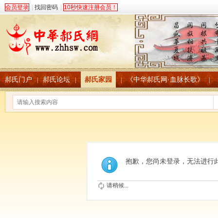
会员登录
|
找回密码
|
10秒快速注册会员！
郝氏门户
郝氏论坛
郝氏家园
《中华郝氏网·血脉长歌》
|
|
|
|
抱歉，您尚未登录，无法进行
请稍候...