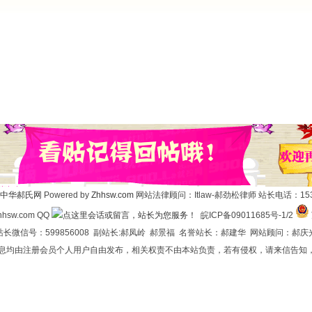
中华郝氏网
Powered by
Zhhsw.com
网站法律顾问：Itlaw-郝劲松律师 站长电话：1537
hsw.com QQ
皖ICP备09011685号-1/2
长微信号：599856008 副站长:郝凤岭 郝景福 名誉站长：郝建华 网站顾问：郝庆
信息均由注册会员个人用户自由发布，相关权责不由本站负责，若有侵权，请来信告知，