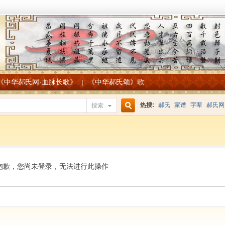
《中华郝氏网·血脉长歌》
《中华郝氏颂》歌
|
热搜:
郝氏
家谱
字辈
郝氏网
搜索
搜
索
抱歉，您尚未登录，无法进行此操作