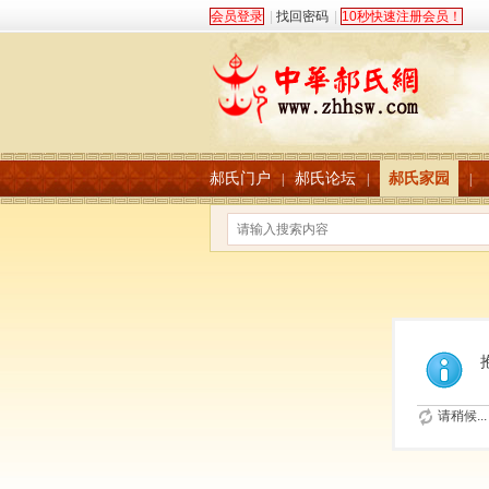
会员登录
|
找回密码
|
10秒快速注册会员！
郝氏门户
郝氏论坛
郝氏家园
|
|
|
请稍候...