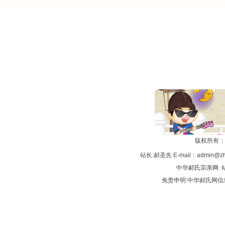
版权所有：
站长:郝圣先 E-mail：admin@zh
中华
郝氏宗亲网
站
免责申明:中华郝氏网