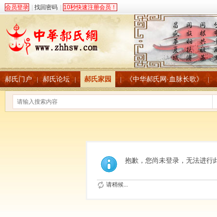
会员登录
|
找回密码
|
10秒快速注册会员！
郝氏门户
郝氏论坛
郝氏家园
《中华郝氏网·血脉长歌》
|
|
|
|
抱歉，您尚未登录，无法进行
请稍候...