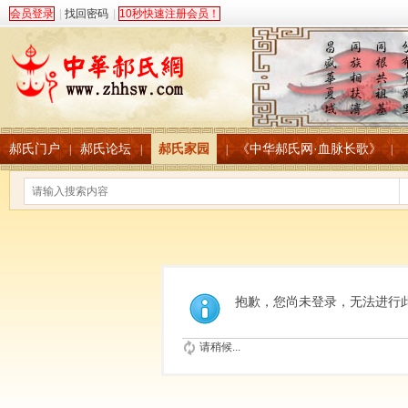
会员登录
|
找回密码
|
10秒快速注册会员！
郝氏门户
郝氏论坛
郝氏家园
《中华郝氏网·血脉长歌》
|
|
|
|
抱歉，您尚未登录，无法进行
请稍候...