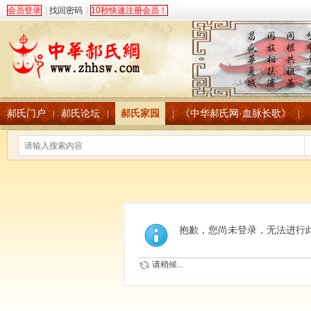
会员登录
|
找回密码
|
10秒快速注册会员！
郝氏门户
郝氏论坛
郝氏家园
《中华郝氏网·血脉长歌》
|
|
|
|
抱歉，您尚未登录，无法进行
请稍候...