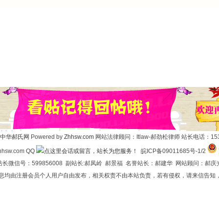
中华郝氏网
Powered by
Zhhsw.com
网站法律顾问：Itlaw-郝劲松律师 站长电话：1537
hsw.com QQ
皖ICP备09011685号-1/2
长微信号：599856008 副站长:郝凤岭 郝景福 名誉站长：郝建华 网站顾问：郝庆
信息均由注册会员个人用户自由发布，相关权责不由本站负责，若有侵权，请来信告知，