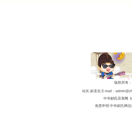
版权所有：
站长:郝圣先 E-mail：admin@zh
中华
郝氏宗亲网
站
免责申明:中华郝氏网