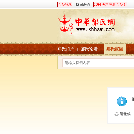
会员登录
|
找回密码
|
10秒快速注册会员！
郝氏门户
郝氏论坛
郝氏家园
|
|
|
请稍候...