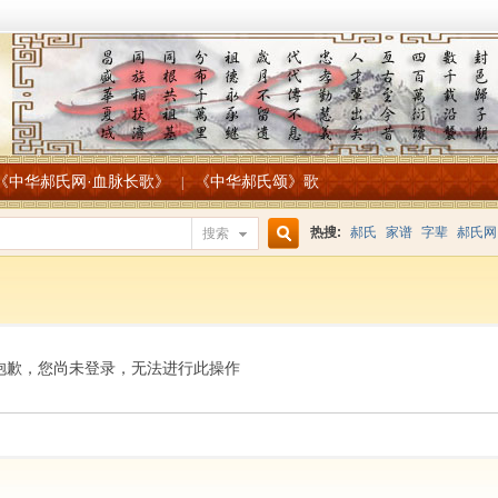
《中华郝氏网·血脉长歌》
《中华郝氏颂》歌
|
热搜:
郝氏
家谱
字辈
郝氏网
搜索
搜
索
抱歉，您尚未登录，无法进行此操作