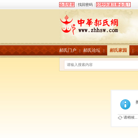
会员登录
|
找回密码
|
10秒快速注册会员！
郝氏门户
郝氏论坛
郝氏家园
|
|
|
请稍候...