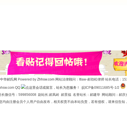
中华郝氏网
Powered by
Zhhsw.com
网站法律顾问：Itlaw-郝劲松律师 站长电话：1537
hsw.com QQ
皖ICP备09011685号-1/2
长微信号：599856008 副站长:郝凤岭 郝景福 名誉站长：郝建华 网站顾问：郝庆
信息均由注册会员个人用户自由发布，相关权责不由本站负责，若有侵权，请来信告知，