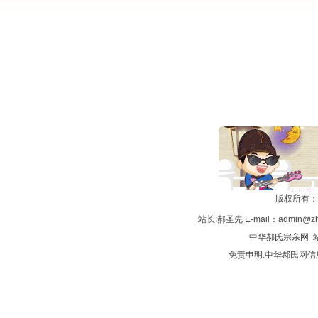
版权所有：
站长:郝圣先 E-mail：admin@zh
中华
郝氏宗亲网
站
免责申明:中华郝氏网