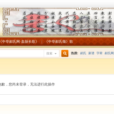
《中华郝氏网·血脉长歌》
《中华郝氏颂》歌
|
热搜:
郝氏
家谱
字辈
郝氏网
搜索
搜
索
抱歉，您尚未登录，无法进行此操作