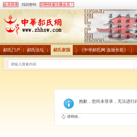
会员登录
|
找回密码
|
10秒快速注册会员！
郝氏门户
郝氏论坛
郝氏家园
《中华郝氏网·血脉长歌》
|
|
|
|
抱歉，您尚未登录，无法进行
请稍候...