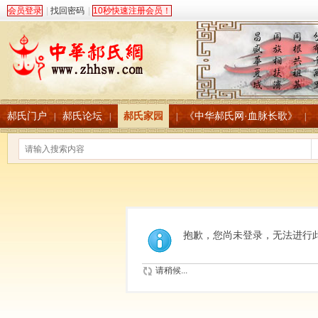
会员登录
|
找回密码
|
10秒快速注册会员！
郝氏门户
郝氏论坛
郝氏家园
《中华郝氏网·血脉长歌》
|
|
|
|
抱歉，您尚未登录，无法进行
请稍候...