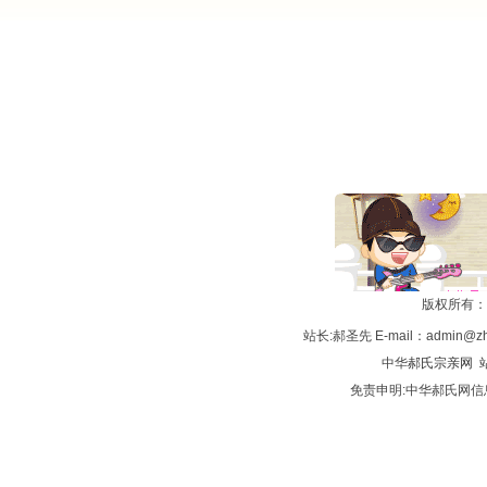
版权所有：
站长:郝圣先 E-mail：admin@zh
中华
郝氏宗亲网
站
免责申明:中华郝氏网