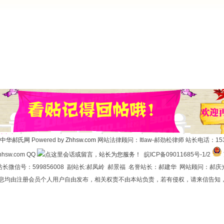
中华郝氏网
Powered by
Zhhsw.com
网站法律顾问：Itlaw-郝劲松律师 站长电话：1537
hsw.com QQ
皖ICP备09011685号-1/2
长微信号：599856008 副站长:郝凤岭 郝景福 名誉站长：郝建华 网站顾问：郝庆
信息均由注册会员个人用户自由发布，相关权责不由本站负责，若有侵权，请来信告知，