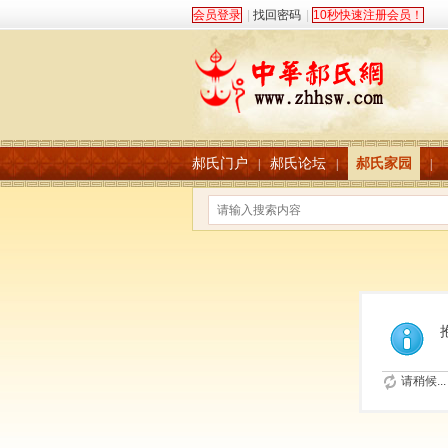
会员登录
|
找回密码
|
10秒快速注册会员！
郝氏门户
郝氏论坛
郝氏家园
|
|
|
请稍候...