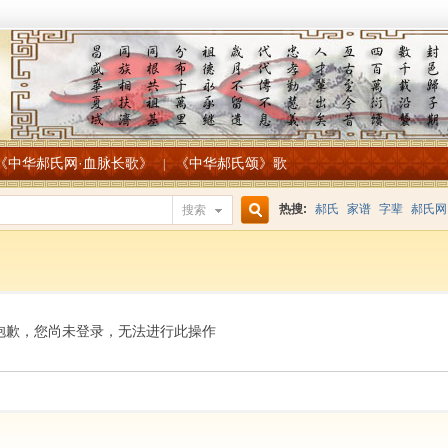
《中华郝氏网·血脉长歌》
《中华郝氏颂》歌
|
热搜:
郝氏
家谱
字辈
郝氏网
搜索
搜
索
抱歉，您尚未登录，无法进行此操作