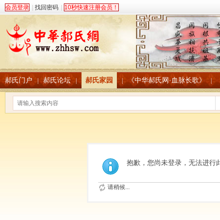
会员登录
|
找回密码
|
10秒快速注册会员！
郝氏门户
郝氏论坛
郝氏家园
《中华郝氏网·血脉长歌》
|
|
|
|
抱歉，您尚未登录，无法进行
请稍候...