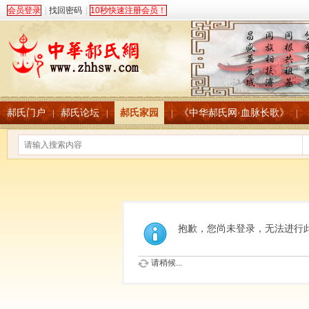
会员登录
|
找回密码
|
10秒快速注册会员！
郝氏门户
郝氏论坛
郝氏家园
《中华郝氏网·血脉长歌》
|
|
|
|
抱歉，您尚未登录，无法进行
请稍候...