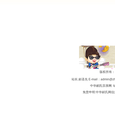
版权所有：
站长:郝圣先 E-mail：admin@zh
中华
郝氏宗亲网
站
免责申明:中华郝氏网