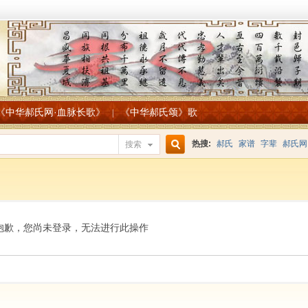
《中华郝氏网·血脉长歌》
《中华郝氏颂》歌
|
热搜:
郝氏
家谱
字辈
郝氏网
搜索
搜
索
抱歉，您尚未登录，无法进行此操作