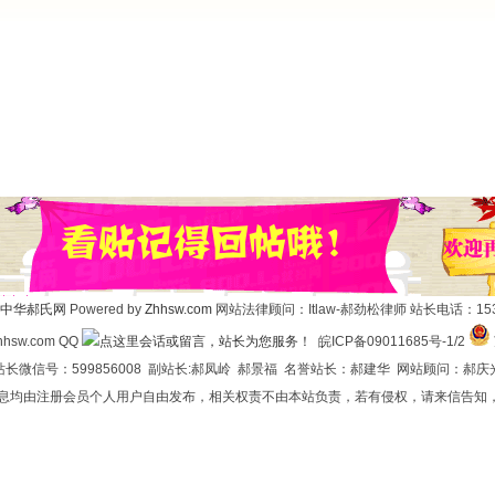
中华郝氏网
Powered by
Zhhsw.com
网站法律顾问：Itlaw-郝劲松律师 站长电话：1537
hsw.com QQ
皖ICP备09011685号-1/2
长微信号：599856008 副站长:郝凤岭 郝景福 名誉站长：郝建华 网站顾问：郝庆
信息均由注册会员个人用户自由发布，相关权责不由本站负责，若有侵权，请来信告知，