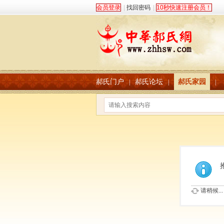
会员登录
|
找回密码
|
10秒快速注册会员！
郝氏门户
郝氏论坛
郝氏家园
|
|
|
请稍候...