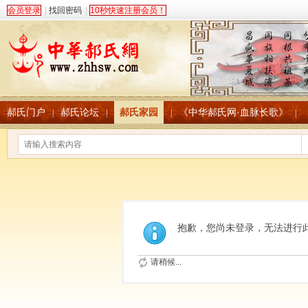
会员登录
|
找回密码
|
10秒快速注册会员！
郝氏门户
郝氏论坛
郝氏家园
《中华郝氏网·血脉长歌》
|
|
|
|
抱歉，您尚未登录，无法进行
请稍候...