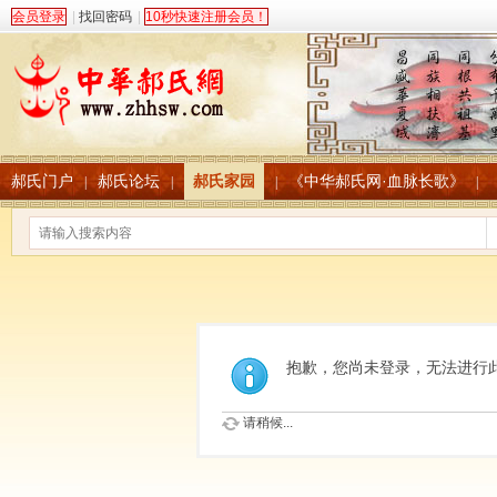
会员登录
|
找回密码
|
10秒快速注册会员！
郝氏门户
郝氏论坛
郝氏家园
《中华郝氏网·血脉长歌》
|
|
|
|
抱歉，您尚未登录，无法进行
请稍候...