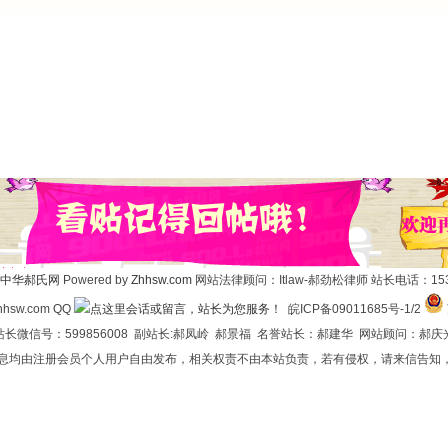
中华郝氏网
Powered by
Zhhsw.com
网站法律顾问：Itlaw-郝劲松律师 站长电话：1537
hsw.com QQ
皖ICP备09011685号-1/2
长微信号：599856008 副站长:郝凤岭 郝景福 名誉站长：郝建华 网站顾问：郝庆
信息均由注册会员个人用户自由发布，相关权责不由本站负责，若有侵权，请来信告知，