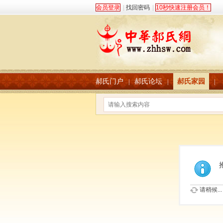
会员登录
|
找回密码
|
10秒快速注册会员！
郝氏门户
郝氏论坛
郝氏家园
|
|
|
请稍候...