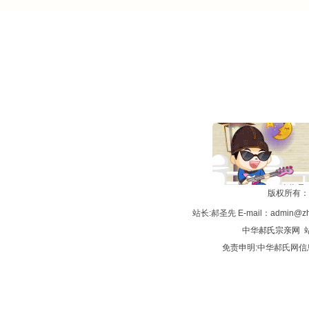
版权所有：
站长:郝圣先 E-mail：admin@zh
中华
郝氏宗亲网
站
免责申明:中华郝氏网