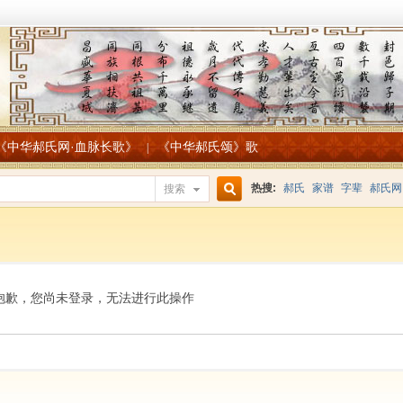
《中华郝氏网·血脉长歌》
《中华郝氏颂》歌
|
热搜:
郝氏
家谱
字辈
郝氏网
搜索
搜
索
抱歉，您尚未登录，无法进行此操作