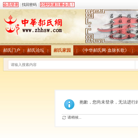
会员登录
|
找回密码
|
10秒快速注册会员！
郝氏门户
郝氏论坛
郝氏家园
《中华郝氏网·血脉长歌》
|
|
|
|
抱歉，您尚未登录，无法进行
请稍候...