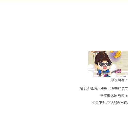
版权所有：
站长:郝圣先 E-mail：admin@zh
中华
郝氏宗亲网
站
免责申明:中华郝氏网