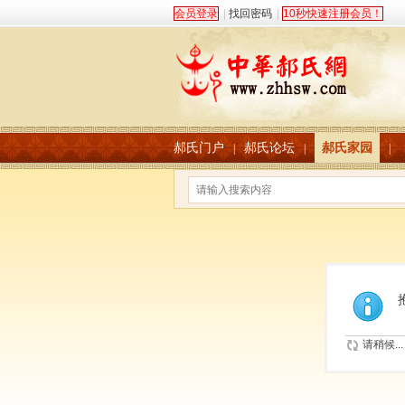
会员登录
|
找回密码
|
10秒快速注册会员！
郝氏门户
郝氏论坛
郝氏家园
|
|
|
请稍候...