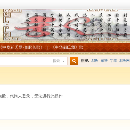
《中华郝氏网·血脉长歌》
《中华郝氏颂》歌
|
热搜:
郝氏
家谱
字辈
郝氏网
搜索
搜
索
抱歉，您尚未登录，无法进行此操作