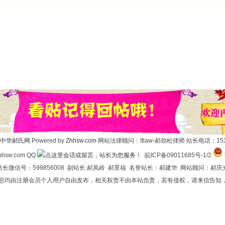
中华郝氏网
Powered by
Zhhsw.com
网站法律顾问：Itlaw-郝劲松律师 站长电话：1537
hsw.com QQ
皖ICP备09011685号-1/2
长微信号：599856008 副站长:郝凤岭 郝景福 名誉站长：郝建华 网站顾问：郝庆
信息均由注册会员个人用户自由发布，相关权责不由本站负责，若有侵权，请来信告知，