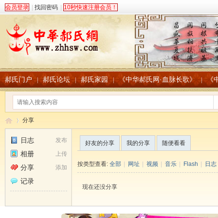
会员登录
|
找回密码
|
10秒快速注册会员！
郝氏门户
郝氏论坛
郝氏家园
《中华郝氏网·血脉长歌》
《
|
|
|
|
分享
日志
发布
好友的分享
我的分享
随便看看
相册
上传
中
›
按类型查看:
全部
|
网址
|
视频
|
音乐
|
Flash
|
日志
分享
添加
记录
现在还没分享