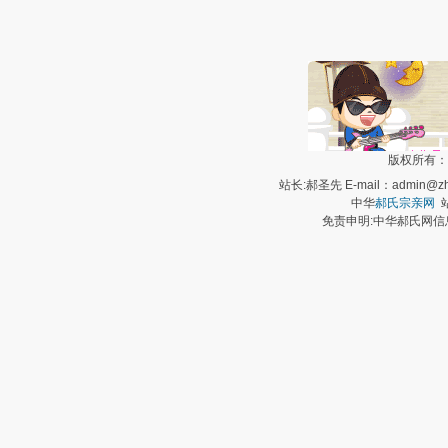
版权所有：
站长:郝圣先 E-mail：admin@zh
中华
郝氏宗亲网
站
免责申明:中华郝氏网