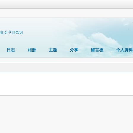
制]
[分享]
[RSS]
日志
相册
主题
分享
留言板
个人资料