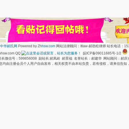
中华郝氏网
Powered by
Zhhsw.com
网站法律顾问：Itlaw-郝劲松律师 站长电话：1537
hsw.com QQ
皖ICP备09011685号-1/2
长微信号：599856008 副站长:郝凤岭 郝景福 名誉站长：郝建华 网站顾问：郝庆
信息均由注册会员个人用户自由发布，相关权责不由本站负责，若有侵权，请来信告知，