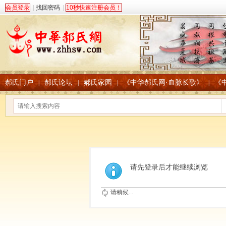
会员登录
|
找回密码
|
10秒快速注册会员！
郝氏门户
郝氏论坛
郝氏家园
《中华郝氏网·血脉长歌》
《
|
|
|
|
请先登录后才能继续浏览
请稍候...