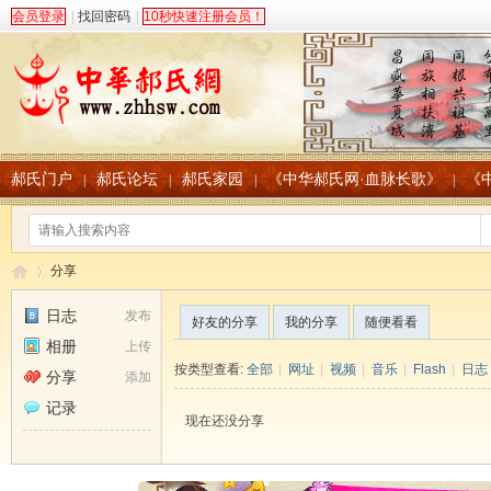
会员登录
|
找回密码
|
10秒快速注册会员！
郝氏门户
郝氏论坛
郝氏家园
《中华郝氏网·血脉长歌》
《
|
|
|
|
分享
日志
发布
好友的分享
我的分享
随便看看
相册
上传
中
›
按类型查看:
全部
|
网址
|
视频
|
音乐
|
Flash
|
日志
分享
添加
记录
现在还没分享