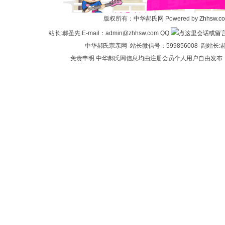
氏
版权所有：
中华郝氏网
Powered by
Zhhsw.c
站长:郝圣先 E-mail：admin@zhhsw.com QQ
中华
郝氏宗亲网
站长微信号：599856008 副站
免责申明:中华郝氏网信息均由注册会员个人用户自由发布
论
坛