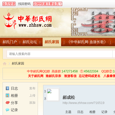
会员登录
|
找回密码
|
10秒快速注册会员！
郝氏门户
郝氏论坛
郝氏家园
《中华郝氏网·血脉长歌》
|
|
|
|
郝氏家园
中华郝氏网QQ群 高级群:
147271458
①:
45622334
QQ群②:
1
关于郝氏网
致郝氏宗亲
致游客信
忘记密码或更名
八极拳
中
›
日志
发布
加为好友
相册
上传
郝成松
发送消息
分享
添加
http://www.zhhsw.com/?16519
记录
主题
日志
相册
记录