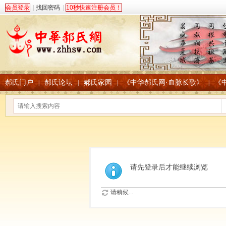
会员登录
|
找回密码
|
10秒快速注册会员！
郝氏门户
郝氏论坛
郝氏家园
《中华郝氏网·血脉长歌》
《
|
|
|
|
请先登录后才能继续浏览
请稍候...