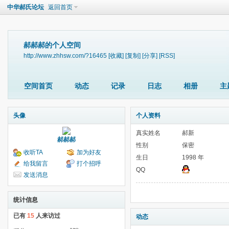
中华郝氏论坛
返回首页
郝郝郝的个人空间
http://www.zhhsw.com/?16465
[收藏]
[复制]
[分享]
[RSS]
空间首页
动态
记录
日志
相册
主
头像
个人资料
真实姓名
郝新
郝郝郝
性别
保密
收听TA
加为好友
生日
1998 年
给我留言
打个招呼
QQ
发送消息
统计信息
已有
15
人来访过
动态