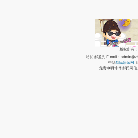
版权所有：
站长:郝圣先 E-mail：admin@zh
中华
郝氏宗亲网
站
免责申明:中华郝氏网