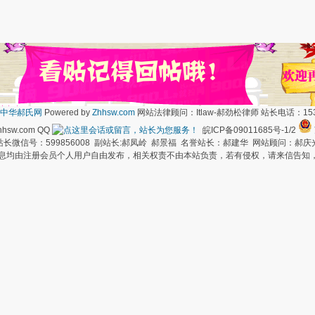
中华郝氏网
Powered by
Zhhsw.com
网站法律顾问：Itlaw-郝劲松律师 站长电话：1537
hsw.com QQ
皖ICP备09011685号-1/2
长微信号：599856008 副站长:郝凤岭 郝景福 名誉站长：郝建华 网站顾问：郝庆
信息均由注册会员个人用户自由发布，相关权责不由本站负责，若有侵权，请来信告知，