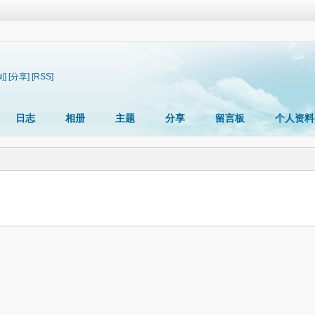
制]
[分享]
[RSS]
日志
相册
主题
分享
留言板
个人资料