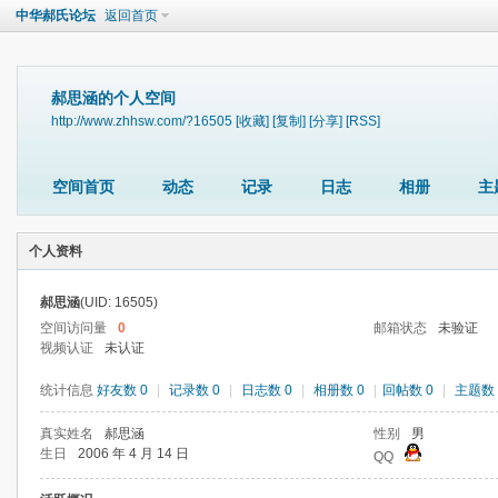
中华郝氏论坛
返回首页
郝思涵的个人空间
http://www.zhhsw.com/?16505
[收藏]
[复制]
[分享]
[RSS]
空间首页
动态
记录
日志
相册
主
个人资料
郝思涵
(UID: 16505)
空间访问量
0
邮箱状态
未验证
视频认证
未认证
统计信息
好友数 0
|
记录数 0
|
日志数 0
|
相册数 0
|
回帖数 0
|
主题数 
真实姓名
郝思涵
性别
男
生日
2006 年 4 月 14 日
QQ