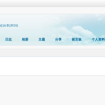
制]
[分享]
[RSS]
日志
相册
主题
分享
留言板
个人资料