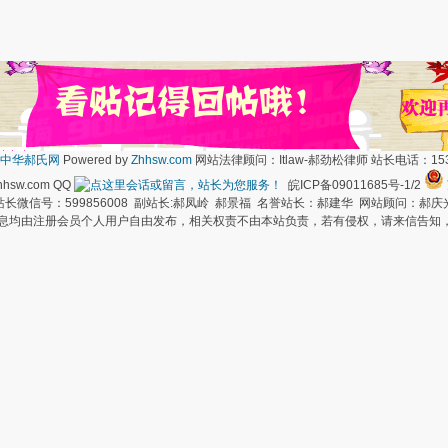
中华郝氏网
Powered by
Zhhsw.com
网站法律顾问：Itlaw-郝劲松律师 站长电话：1537
hsw.com QQ
皖ICP备09011685号-1/2
长微信号：599856008 副站长:郝凤岭 郝景福 名誉站长：郝建华 网站顾问：郝庆
信息均由注册会员个人用户自由发布，相关权责不由本站负责，若有侵权，请来信告知，