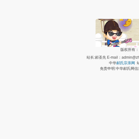
版权所有：
站长:郝圣先 E-mail：admin@zh
中华
郝氏宗亲网
站
免责申明:中华郝氏网