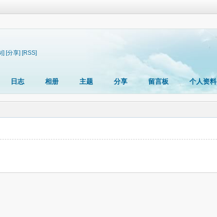
制]
[分享]
[RSS]
日志
相册
主题
分享
留言板
个人资料