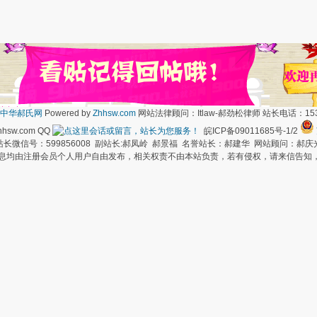
中华郝氏网
Powered by
Zhhsw.com
网站法律顾问：Itlaw-郝劲松律师 站长电话：1537
hsw.com QQ
皖ICP备09011685号-1/2
长微信号：599856008 副站长:郝凤岭 郝景福 名誉站长：郝建华 网站顾问：郝庆
信息均由注册会员个人用户自由发布，相关权责不由本站负责，若有侵权，请来信告知，