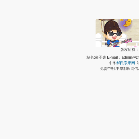
版权所有：
站长:郝圣先 E-mail：admin@zh
中华
郝氏宗亲网
站
免责申明:中华郝氏网