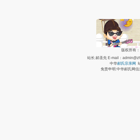
版权所有：
站长:郝圣先 E-mail：admin@zh
中华
郝氏宗亲网
站
免责申明:中华郝氏网