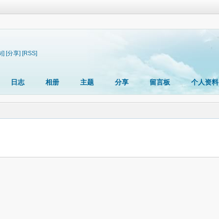
制]
[分享]
[RSS]
日志
相册
主题
分享
留言板
个人资料