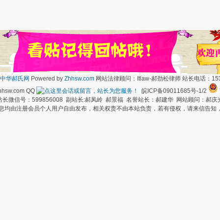
中华郝氏网
Powered by
Zhhsw.com
网站法律顾问：Itlaw-郝劲松律师 站长电话：1537
hsw.com QQ
皖ICP备09011685号-1/2
长微信号：599856008 副站长:郝凤岭 郝景福 名誉站长：郝建华 网站顾问：郝庆
信息均由注册会员个人用户自由发布，相关权责不由本站负责，若有侵权，请来信告知，