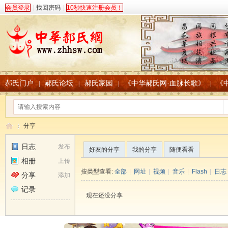
会员登录
|
找回密码
|
10秒快速注册会员！
郝氏门户
郝氏论坛
郝氏家园
《中华郝氏网·血脉长歌》
《
|
|
|
|
分享
日志
发布
好友的分享
我的分享
随便看看
相册
上传
中
›
按类型查看:
全部
|
网址
|
视频
|
音乐
|
Flash
|
日志
分享
添加
记录
现在还没分享