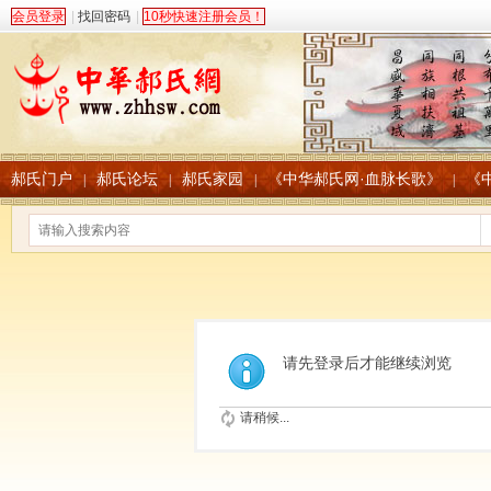
会员登录
|
找回密码
|
10秒快速注册会员！
郝氏门户
郝氏论坛
郝氏家园
《中华郝氏网·血脉长歌》
《
|
|
|
|
请先登录后才能继续浏览
请稍候...