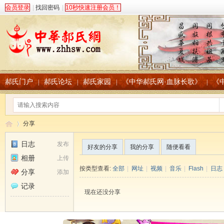
会员登录
|
找回密码
|
10秒快速注册会员！
郝氏门户
郝氏论坛
郝氏家园
《中华郝氏网·血脉长歌》
《
|
|
|
|
分享
日志
发布
好友的分享
我的分享
随便看看
相册
上传
中
›
按类型查看:
全部
|
网址
|
视频
|
音乐
|
Flash
|
日志
分享
添加
记录
现在还没分享