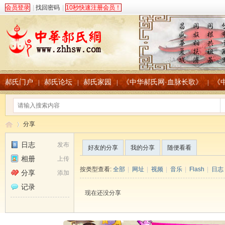
会员登录
|
找回密码
|
10秒快速注册会员！
郝氏门户
郝氏论坛
郝氏家园
《中华郝氏网·血脉长歌》
《
|
|
|
|
分享
日志
发布
好友的分享
我的分享
随便看看
相册
上传
中
›
按类型查看:
全部
|
网址
|
视频
|
音乐
|
Flash
|
日志
分享
添加
记录
现在还没分享