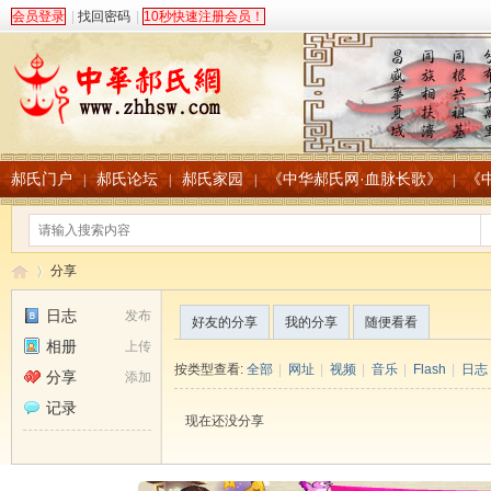
会员登录
|
找回密码
|
10秒快速注册会员！
郝氏门户
郝氏论坛
郝氏家园
《中华郝氏网·血脉长歌》
《
|
|
|
|
分享
日志
发布
好友的分享
我的分享
随便看看
相册
上传
中
›
按类型查看:
全部
|
网址
|
视频
|
音乐
|
Flash
|
日志
分享
添加
记录
现在还没分享