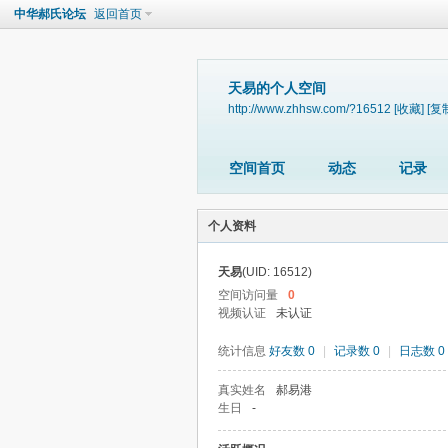
中华郝氏论坛
返回首页
天易的个人空间
http://www.zhhsw.com/?16512
[收藏]
[复
空间首页
动态
记录
个人资料
天易
(UID: 16512)
空间访问量
0
视频认证
未认证
统计信息
好友数 0
|
记录数 0
|
日志数 0
真实姓名
郝易港
生日
-