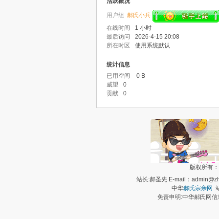
活跃概况
用户组
郝氏小兵
在线时间
1 小时
最后访问
2026-4-15 20:08
所在时区
使用系统默认
统计信息
已用空间
0 B
威望
0
贡献
0
版权所有：
站长:郝圣先 E-mail：admin@zh
中华
郝氏宗亲网
站
免责申明:中华郝氏网