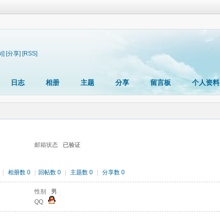
制]
[分享]
[RSS]
日志
相册
主题
分享
留言板
个人资料
邮箱状态
已验证
|
相册数 0
|
回帖数 0
|
主题数 0
|
分享数 0
性别
男
QQ