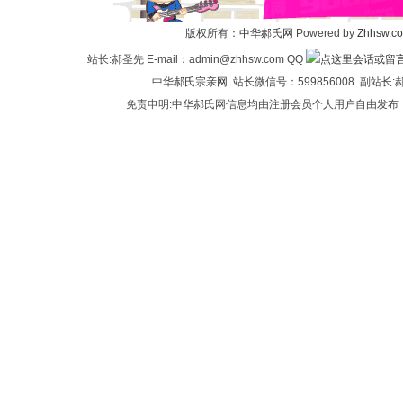
氏
版权所有：
中华郝氏网
Powered by
Zhhsw.c
站长:郝圣先 E-mail：admin@zhhsw.com QQ
中华
郝氏宗亲网
站长微信号：599856008 副站
免责申明:中华郝氏网信息均由注册会员个人用户自由发布
论
坛