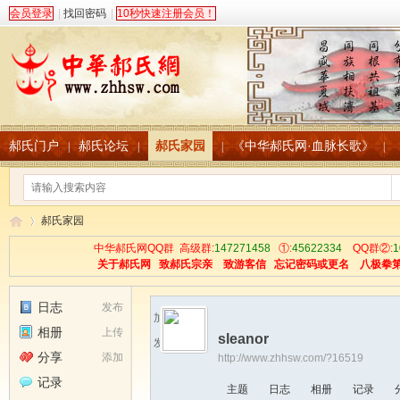
会员登录
|
找回密码
|
10秒快速注册会员！
郝氏门户
郝氏论坛
郝氏家园
《中华郝氏网·血脉长歌》
|
|
|
|
郝氏家园
中华郝氏网QQ群 高级群:
147271458
①:
45622334
QQ群②:
1
关于郝氏网
致郝氏宗亲
致游客信
忘记密码或更名
八极拳
中
›
日志
发布
加为好友
相册
上传
sleanor
发送消息
分享
添加
http://www.zhhsw.com/?16519
记录
主题
日志
相册
记录