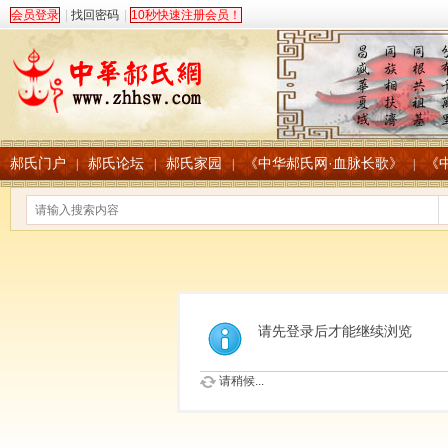
会员登录
|
找回密码
|
10秒快速注册会员！
郝氏门户
郝氏论坛
郝氏家园
《中华郝氏网·血脉长歌》
《
|
|
|
|
请先登录后才能继续浏览
请稍候...