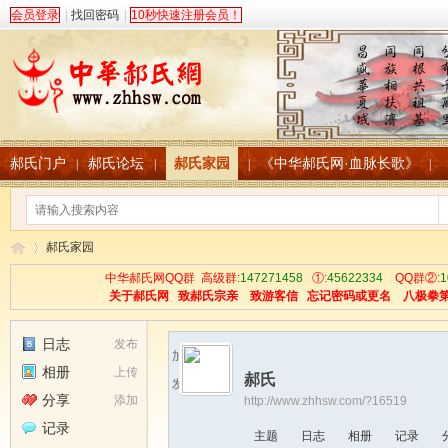
会员登录
|
找回密码
|
10秒快速注册会员！
郝氏门户
郝氏论坛
郝氏家园
《中华郝氏网·血脉长歌》
|
|
|
|
郝氏家园
中华郝氏网QQ群 高级群:
147271458
①:
45622334
QQ群②:
1
关于郝氏网
致郝氏宗亲
致游客信
忘记密码或更名
八极拳
中
›
日志
发布
加为好友
相册
上传
郝氏
发送消息
分享
添加
http://www.zhhsw.com/?16519
记录
主题
日志
相册
记录