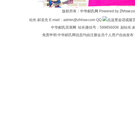
氏
版权所有：
中华郝氏网
Powered by
Zhhsw.c
站长:郝圣先 E-mail：admin@zhhsw.com QQ
中华
郝氏宗亲网
站长微信号：599856008 副站
免责申明:中华郝氏网信息均由注册会员个人用户自由发布
论
坛