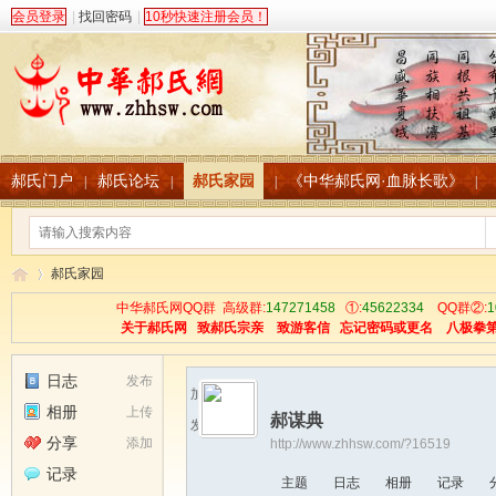
会员登录
|
找回密码
|
10秒快速注册会员！
郝氏门户
郝氏论坛
郝氏家园
《中华郝氏网·血脉长歌》
|
|
|
|
郝氏家园
中华郝氏网QQ群 高级群:
147271458
①:
45622334
QQ群②:
1
关于郝氏网
致郝氏宗亲
致游客信
忘记密码或更名
八极拳
中
›
日志
发布
加为好友
相册
上传
郝谋典
发送消息
分享
添加
http://www.zhhsw.com/?16519
记录
主题
日志
相册
记录