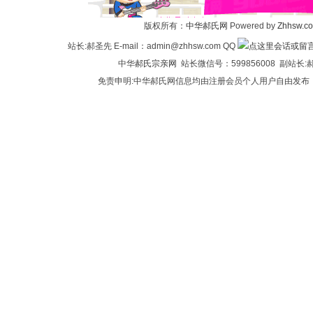
氏
版权所有：
中华郝氏网
Powered by
Zhhsw.c
站长:郝圣先 E-mail：admin@zhhsw.com QQ
中华
郝氏宗亲网
站长微信号：599856008 副站
免责申明:中华郝氏网信息均由注册会员个人用户自由发布
论
坛