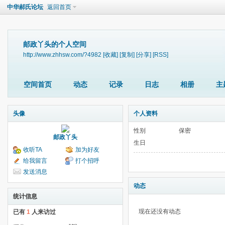
中华郝氏论坛
返回首页
邮政丫头的个人空间
http://www.zhhsw.com/?4982
[收藏]
[复制]
[分享]
[RSS]
空间首页
动态
记录
日志
相册
主
头像
个人资料
性别
保密
邮政丫头
生日
收听TA
加为好友
给我留言
打个招呼
发送消息
动态
统计信息
现在还没有动态
已有
1
人来访过