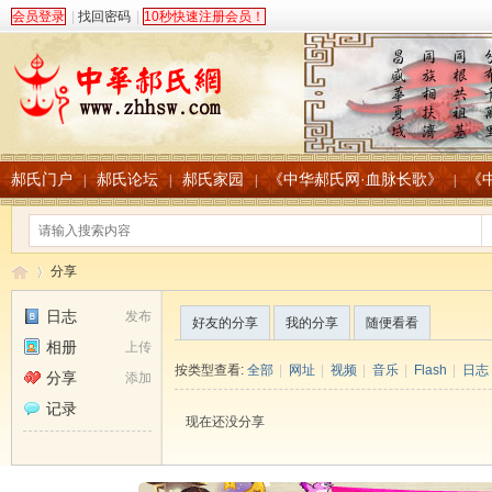
会员登录
|
找回密码
|
10秒快速注册会员！
郝氏门户
郝氏论坛
郝氏家园
《中华郝氏网·血脉长歌》
《
|
|
|
|
分享
日志
发布
好友的分享
我的分享
随便看看
相册
上传
中
›
按类型查看:
全部
|
网址
|
视频
|
音乐
|
Flash
|
日志
分享
添加
记录
现在还没分享