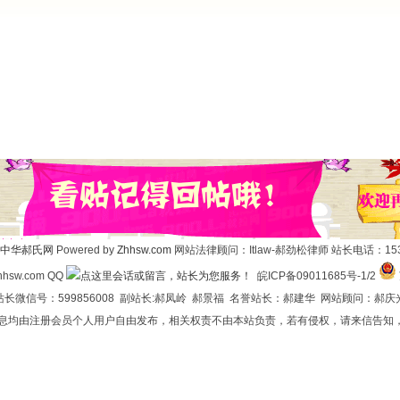
中华郝氏网
Powered by
Zhhsw.com
网站法律顾问：Itlaw-郝劲松律师 站长电话：1537
hsw.com QQ
皖ICP备09011685号-1/2
长微信号：599856008 副站长:郝凤岭 郝景福 名誉站长：郝建华 网站顾问：郝庆
信息均由注册会员个人用户自由发布，相关权责不由本站负责，若有侵权，请来信告知，