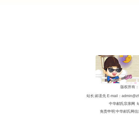
版权所有：
站长:郝圣先 E-mail：admin@zh
中华
郝氏宗亲网
站
免责申明:中华郝氏网