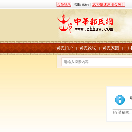
会员登录
|
找回密码
|
10秒快速注册会员！
郝氏门户
郝氏论坛
郝氏家园
《
|
|
|
请稍候...