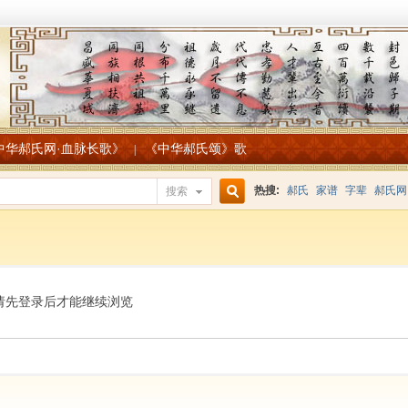
中华郝氏网·血脉长歌》
《中华郝氏颂》歌
|
热搜:
郝氏
家谱
字辈
郝氏网
搜索
搜
索
请先登录后才能继续浏览