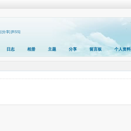
]
[分享]
[RSS]
日志
相册
主题
分享
留言板
个人资料