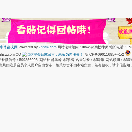
中华郝氏网
Powered by
Zhhsw.com
网站法律顾问：Itlaw-郝劲松律师 站长电话：1537
hsw.com QQ
皖ICP备09011685号-1/2
长微信号：599856008 副站长:郝凤岭 郝景福 名誉站长：郝建华 网站顾问：郝庆
信息均由注册会员个人用户自由发布，相关权责不由本站负责，若有侵权，请来信告知，