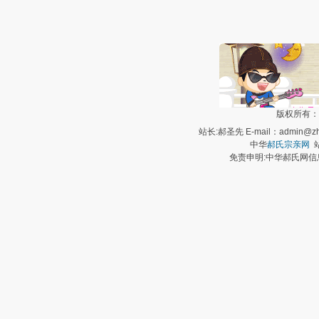
版权所有：
站长:郝圣先 E-mail：admin@zh
中华
郝氏宗亲网
站
免责申明:中华郝氏网