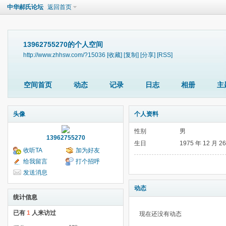
中华郝氏论坛
返回首页
13962755270的个人空间
http://www.zhhsw.com/?15036
[收藏]
[复制]
[分享]
[RSS]
空间首页
动态
记录
日志
相册
主
头像
个人资料
性别
男
13962755270
生日
1975 年 12 月 2
收听TA
加为好友
给我留言
打个招呼
发送消息
动态
统计信息
已有
1
人来访过
现在还没有动态