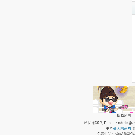
版权所有：
站长:郝圣先 E-mail：admin@zh
中华
郝氏宗亲网
站
免责申明:中华郝氏网