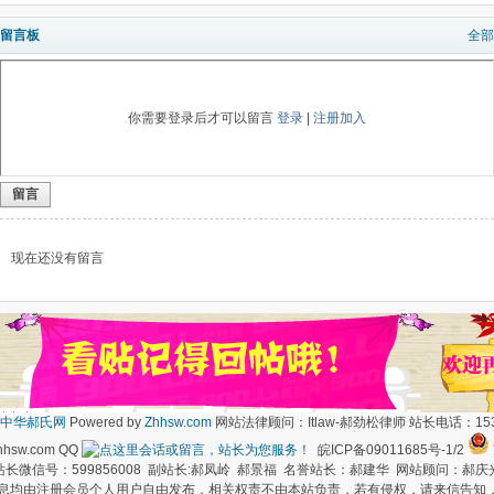
留言板
全部
你需要登录后才可以留言
登录
|
注册加入
留言
现在还没有留言
中华郝氏网
Powered by
Zhhsw.com
网站法律顾问：Itlaw-郝劲松律师 站长电话：1537
hsw.com QQ
皖ICP备09011685号-1/2
长微信号：599856008 副站长:郝凤岭 郝景福 名誉站长：郝建华 网站顾问：郝庆
信息均由注册会员个人用户自由发布，相关权责不由本站负责，若有侵权，请来信告知，