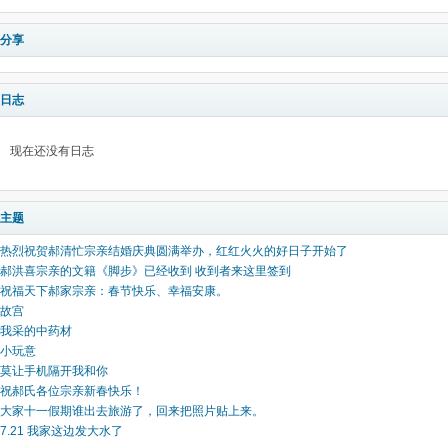
分享
日志
现在还没有日志
主题
热烈祝贺郝清忙宗亲结婚庆典圆满举办，红红火火的好日子开始了
郝洪喜宗亲的文籍《脚步》已经收到 收到者来这里签到
祝福天下郝家宗亲：春节快乐、幸福安康。
故宫
我采的中药材
小玩意
莫让手机隔开我和你
祝郝氏各位宗亲新春快乐！
大家十一假期谁出去旅游了，回来把照片贴上来。
7.21 我家这边发大水了