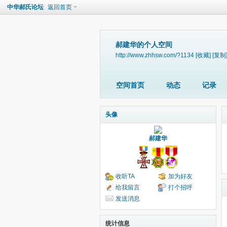
中华郝氏论坛
返回首页
郝建华的个人空间
http://www.zhhsw.com/?1134
[收藏]
[复制
空间首页
动态
记录
头像
郝建华
收听TA
加为好友
给我留言
打个招呼
发送消息
统计信息