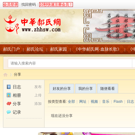
会员登录
|
找回密码
|
10秒快速注册会员！
郝氏门户
郝氏论坛
郝氏家园
《中华郝氏网·血脉长歌》
《
|
|
|
|
分享
日志
发布
好友的分享
我的分享
随便看看
相册
上传
中
›
按类型查看:
全部
|
网址
|
视频
|
音乐
|
Flash
|
日志
分享
添加
记录
现在还没分享