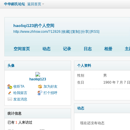
中华郝氏论坛
返回首页
haoliqi123的个人空间
http://www.zhhsw.com/?12826
[收藏]
[复制]
[分享]
[RSS]
空间首页
动态
记录
日志
相册
主
头像
个人资料
性别
男
haoliqi123
生日
1960 年 7 月 7 
收听TA
加为好友
给我留言
打个招呼
发送消息
动态
统计信息
已有
1
人来访过
现在还没有动态